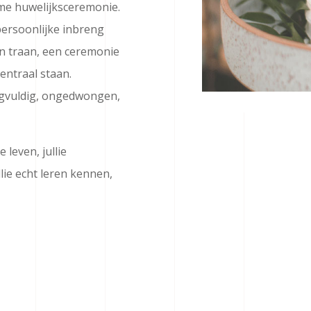
me huwelijksceremonie.
persoonlijke inbreng
en traan, een ceremonie
centraal staan.
rgvuldig, ongedwongen,
e leven, jullie
llie echt leren kennen,